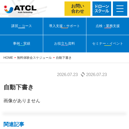
お問い
合わせ
講習・コース
導入支援・サポート
点検・業務支援
事例・実績
お役立ち資料
セミナー・イベント
HOME
無料体験会スケジュール
自動下書き
無料体験会スケジュール
2026.07.23
2026.07.23
自動下書き
画像がありません
関連記事