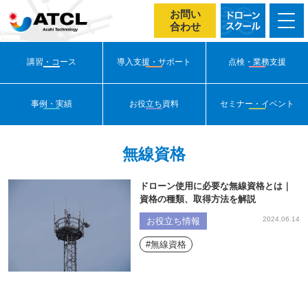
お問い
合わせ
講習・コース
導入支援・サポート
点検・業務支援
事例・実績
お役立ち資料
セミナー・イベント
無線資格
ドローン使用に必要な無線資格とは｜
資格の種類、取得方法を解説
2024.06.14
お役立ち情報
#無線資格