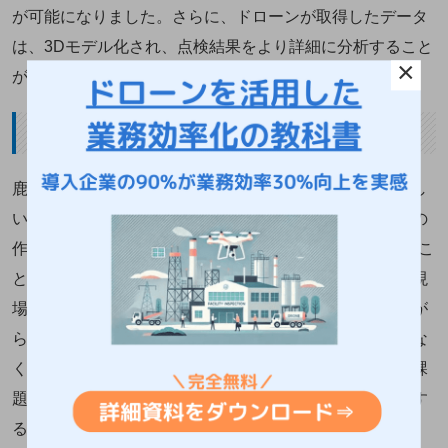
が可能になりました。さらに、ドローンが取得したデータ
は、3Dモデル化され、点検結果をより詳細に分析すること
×
ができるようになりました。
建設現場での活用事例
鹿島建設株式会社では、AIとドローンを組み合わせた新し
い資機材管理システムを開発・実証実験し、資機材管理の
作業時間を約75％削減（1回あたり約2時間→30分）するこ
とを確認しています。従来の資機材管理は、現場職員が現
場内を巡回し目視と手作業で行っていました。しかしなが
ら、これらの手法は、膨大な手間と時間を要するだけでな
く、現場職員が高所や狭所等に立ち入るという安全上の課
題があります。ドローンを用いることで、上空から確認す
ることが可能となり、作業時間が大幅に短縮されました。