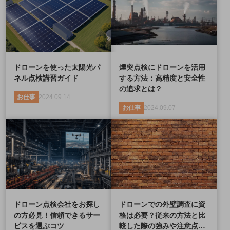
ドローンを使った太陽光パ
煙突点検にドローンを活用
ネル点検講習ガイド
する方法：高精度と安全性
の追求とは？
お仕事
2024.09.14
お仕事
2024.09.07
ドローン点検会社をお探し
ドローンでの外壁調査に資
の方必見！信頼できるサー
格は必要？従来の方法と比
ビスを選ぶコツ
較した際の強みや注意点…