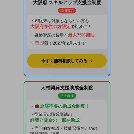
大阪府 スキルアップ支援金制度
期間限定
・
従来は対象とならない方も
大阪府在住の方限定
で対象に！
最大75%補助
・資格講座の費用が
・
期限：2027年2月末まで
今すぐ無料相談してみる ⇒
人材開発支援助成金制度
法人向け
返済不要の助成金制度！
・
・従業員の職業訓練の
経費と賃金の一部を助成
・専門的な知識・技能習得のための