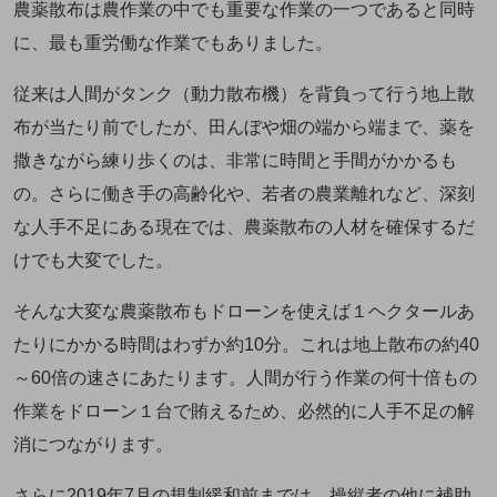
農薬散布は農作業の中でも重要な作業の一つであると同時
に、最も重労働な作業でもありました。
従来は人間がタンク（動力散布機）を背負って行う地上散
布が当たり前でしたが、田んぼや畑の端から端まで、薬を
撒きながら練り歩くのは、非常に時間と手間がかかるも
の。さらに働き手の高齢化や、若者の農業離れなど、深刻
な人手不足にある現在では、農薬散布の人材を確保するだ
けでも大変でした。
そんな大変な農薬散布もドローンを使えば１ヘクタールあ
たりにかかる時間はわずか約10分。これは地上散布の約40
～60倍の速さにあたります。人間が行う作業の何十倍もの
作業をドローン１台で賄えるため、必然的に人手不足の解
消につながります。
さらに2019年7月の規制緩和前までは、操縦者の他に補助