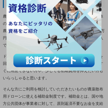
高額な機体の購入費
農業用ドローン導入の最大のネックになっているのが機体
の購入費用です。
農業用ドローンは安くても100万程度、高いものだと300万
円以上もかかります。無人ヘリと比べると半額以下で購入
できるといえども、決して安い買い物ではありません。
ドローンを上手に活用できれば数年以内に機体購入費用を
回収することは十分に可能ですが、初期費用の数百万をす
ぐに用意できない方や、少しでも初期費用を抑えたい方も
いらっしゃると思います。
そんな方にご利用を検討していただきたいものが農薬散布
用ドローンに使える補助金制度です。補助金とは、国や地
方公共団体が事業者に対して、原則返済不要なお金を支給