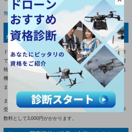
無人航空機操縦士実地試験実施基準｜国土交通省
ドローン国家資格の学科試験・実地試験にか
かる費用
ドローンの国家資格を受験する場合、学科試験と実地試験
でそれぞれ費用がかかります。学科試験の費用は、一等資
格が9,800円、二等資格が8,800円です。実地試験の費用は
機体の種類によって異なり、目安は2万円前後となってい
ます。
また、身体検査は、書類で受験するなら5,200円、会場で
受験するなら19,900円です。加えて、技能証明書の交付手
数料として3,000円がかかります。